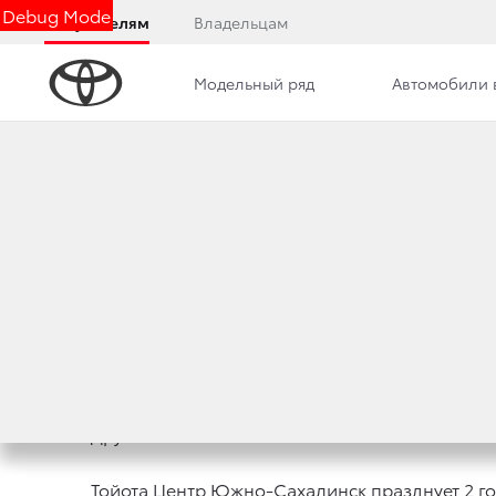
Debug Mode
Покупателям
Владельцам
Модельный ряд
Автомобили 
Дилерский центр
Новости
ТОЙОТА ЦЕНТР Ю
9 апреля 2018 г.
Поделиться
Друзья!
Тойота Центр Южно-Сахалинск празднует 2 год