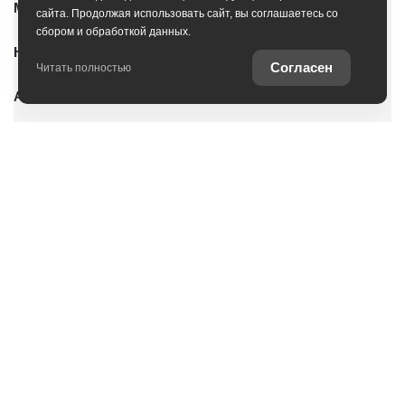
Модельный ряд
сайта. Продолжая использовать сайт, вы соглашаетесь со
сбором и обработкой данных.
Новые автомобили
Согласен
Читать полностью
Автомобили с пробегом
Условия покупки
Владельцам
О дилерском центре
Оцените ваш автомобиль
Специальные предложения
Записаться на сервис