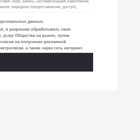
вия: сбор, запись, систематизация, накопление,
вание, передача (предоставление, доступ),
тво обрабатывает персональные данные
персональных данных.
взаимодействия Общества с посетителями
ия, я разрешаю обрабатывать свои
 услуг Общества на рынке, путем
огласие на получение рекламной
ицам, перечень которых размещен на сайте
росвязи, а также через сеть интернет.
и, указанной в настоящем Согласии.
учае, если это необходимо для определенной
сия на обработку по истечении 10 лет с тем,
аявления Обществу заказным почтовым
г. о. Мытищи, п. Вёшки, МКАД 84-й км,