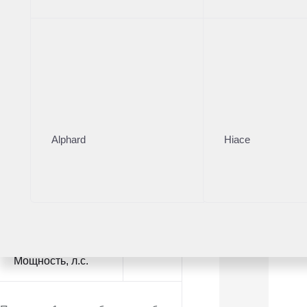
Модель
Kia Sorento
1
Цвет
Alphard
Hiace
Коробка
Тип топлива
Мощность
, л.с.