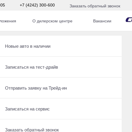
005
+7 (4242) 300-600
Заказать обратный звонок
ложения
О дилерском центре
Вакансии
Получить консультацию по кредиту
Рассчитать кредит
Новые авто в наличии
м
Отправить заявку на Трейд-ин
Записаться на сервис
Записаться на тест-драйв
По умолчанию
Записаться на сервис
Отправить заявку на Трейд-ин
Отправить заявку на Трейд-ин
Заказать обратный звонок
Заказать обратный звонок
Записаться на сервис
Заказать обратный звонок