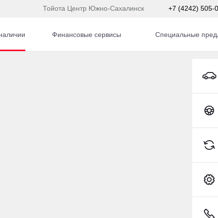
Тойота Центр Южно-Сахалинск
+7 (4242) 505-
наличии
Финансовые сервисы
Специальные пред
автомобиль с пробего
Toyota C-HR
145 018 км
Sorento
86 л.с.), АКПП, дизель, полный
0 000 ₽