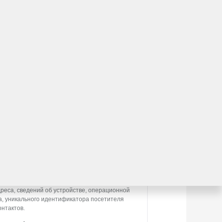
втомобиля?
льтирует вас по модельному ряду
ению
асие)
1031, Россия, Московская обл., г. о. Мытищи,
ператором персональных данных.
ных данных, а именно: имени, отчества,
ронной почты), адреса, сведений о впечатлениях,
дреса, сведений об устройстве, операционной
а, уникального идентификатора посетителя
онтактов.