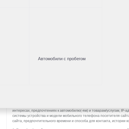
Нужна помощь с выбором а
Оставьте свои контакты и наш менеджер проконсу
Имя
*
Телефон
*
Автомобили с пробегом
* - поля, отмеченные звездочкой, обязательны к заполн
СОГЛАСИЕ НА ОБРАБОТКУ ПЕРСОНАЛЬНЫХ ДАННЫХ (далее — Согл
ООО «Тойота Мотор» (далее — Общество), расположенное по адресу: 14
п. Вёшки, МКАД, 84-й км, ТПЗ «Алтуфьево», вл. 5, стр. 1, является о
1. Настоящим я даю согласие Обществу на обработку своих персональ
фамилии, контактных данных (включая номер телефона и адрес элект
интересах, предпочтениях к автомобилю(-ям) и товарам/услугам, IP-а
системы устройства и модели мобильного телефона посетителя сайт
сайта, предпочтительного времени и способа для контакта, истории к