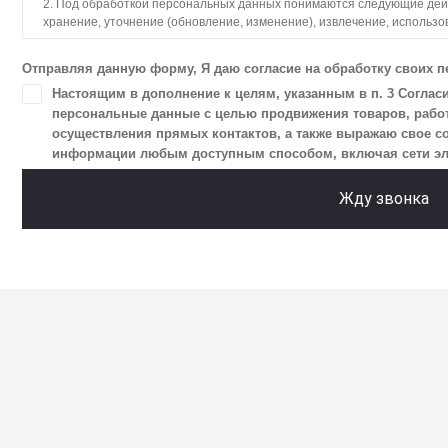
2. Под обработкой персональных данных понимаются следующие дейст
хранение, уточнение (обновление, изменение), извлечение, использо
блокирование, удаление, уничтожение персональных данных. Общес
с использованием средств автоматизации.
Отправляя данную форму, Я даю согласие на обработку своих 
3. Целью обработки персональных данных является осуществление 
Настоящим в дополнение к целям, указанным в п. 3 Соглас
и пользователями сайта.
персональные данные с целью продвижения товаров, работ,
осуществления прямых контактов, а также выражаю свое с
4. Я даю согласие на передачу моих персональных данных третьим л
информации любым доступным способом, включая сети элект
в разделе «Юридическая информация».
5. Данное Согласие действует до момента достижения цели обработк
Жду звонка
Я осведомлен, что Общество будет обрабатывать данные только в сл
цели, и может запросить, чтобы я продлил срок действия своего согла
чтобы гарантировать, что оно соответствует моим намерениям.
6. Согласие может быть отозвано путем направления письменного з
отправлением с описью вложения по адресу: 141031, Московская обл., 
ТПЗ «Алтуфьево», вл. 5, стр. 1.