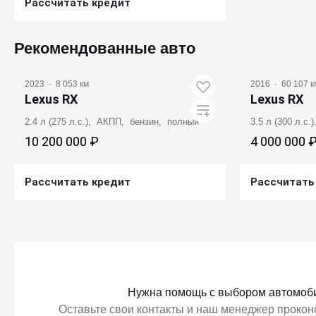
Рассчитать кредит
Получить предложение
Рекомендованные авто
2023
·
8 053 км
2016
·
60 107 к
Lexus RX
Lexus RX
2.4 л (275 л.с.), АКПП, бензин, полный
3.5 л (300 л.с
10 200 000 ₽
4 000 000 
Рассчитать кредит
Рассчитать
Получить предложение
Получ
Нужна помощь с выбором автомоб
Оставьте свои контакты и наш менеджер проконс