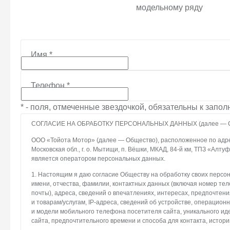
модельному ряду
Имя
*
Телефон
*
* - поля, отмеченные звездочкой, обязательны к запо
СОГЛАСИЕ НА ОБРАБОТКУ ПЕРСОНАЛЬНЫХ ДАННЫХ (далее — С
ООО «Тойота Мотор» (далее — Общество), расположенное по адрес
Московская обл., г. о. Мытищи, п. Вёшки, МКАД, 84-й км, ТПЗ «Алтуфье
является оператором персональных данных.
1. Настоящим я даю согласие Обществу на обработку своих персо
имени, отчества, фамилии, контактных данных (включая номер те
почты), адреса, сведений о впечатлениях, интересах, предпочтени
и товарам/услугам, IP-адреса, сведений об устройстве, операцион
и модели мобильного телефона посетителя сайта, уникального и
сайта, предпочтительного времени и способа для контакта, истори