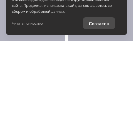
сайта. Продолжая использовать сайт, вы соглашаетесь со
сбором и обработкой данных.
Согласен
Читать полностью
Остались вопросы о
Toyota Fortuner?
Отправьте заявку, чтобы
получить консультацию по
интересующей теме