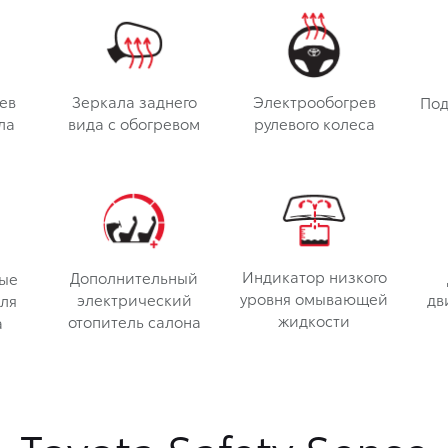
ев
Зеркала заднего
Электрообогрев
Под
ла
вида с обогревом
рулевого колеса
Индикатор низкого
Дополнительный
ые
уровня омывающей
электрический
дв
ля
жидкости
отопитель салона
а
Toyota Safety Sense