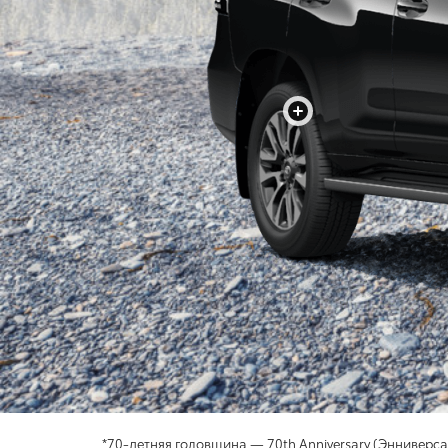
+
*70-летняя годовщина — 70th Anniversary (Энниверс