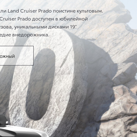
и Land Cruiser Prado поистине культовым.
 Cruiser Prado доступен в юбилейной
узова, уникальными дисками 19”
ледие внедорожника.
рожный