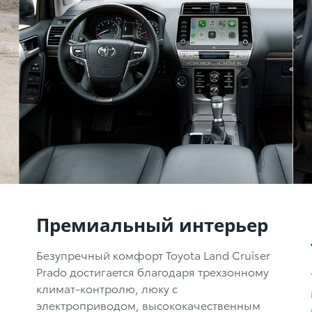
Премиальный интерьер
Безупречный комфорт Toyota Land Cruiser
Prado достигается благодаря трехзонному
климат-контролю,
люку с
электроприводом, высококачественным