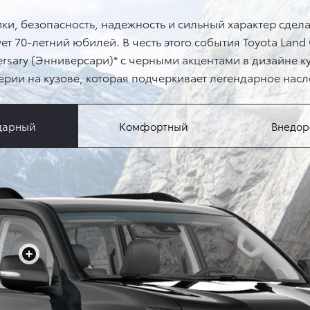
, безопасность, надежность и сильный характер сделал
ует 70-летний юбилей. В честь этого события Toyota Land
rsary (Энниверсари)* c черными акцентами в дизайне к
рии на кузове, которая подчеркивает легендарное нас
дарный
Комфортный
Внедо
+