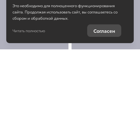
Это необходимо для полноценного функционирования
сайта. Продолжая использовать сайт, вы соглашаетесь со
сбором и обработкой данных.
Согласен
Читать полностью
Остались вопросы о
Toyota Land Cruiser
Prado?
Отправьте заявку, чтобы
получить консультацию по
интересующей теме